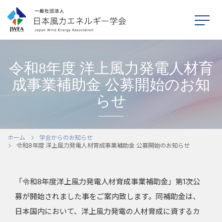
令和8年度 洋上風力発電人材育
成事業補助金 公募開始のお知
らせ
ホーム
本学会について
ホーム
学会からのお知らせ
令和8年度 洋上風力発電人材育成事業補助金 公募開始のお知らせ
シンポジウム
「令和8年度洋上風力発電人材育成事業補助金」第1次公
学会活動
募が開始されました事をご案内致します。同補助金は、
刊行物
日本国内において、洋上風力発電の人材育成に資するカ