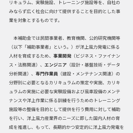
リキュラム、実験施設、トレーニング施設等を、自社の
お問合せ・リンク
みならず広く社会に向けて提供することを目的とした事
業を対象とするものです。
入会案内
本補助金では民間事業者、教育機関、公的研究機関等
会員ページ
（以下「補助事業者」という。）が洋上風力発電に係る
人材を育成するため、
事業開発
（ビジネス・ファイナン
ス・法務関連）、
エンジニア
（設計・基盤技術・データ
分析関連）、
専門作業員
（建設・メンテナンス関連）の
分野別に必要となるカリキュラムの策定や実施、カリキ
ュラムの実施に必要な実験設備および風車設備のメンテ
ナンスや洋上作業に係る訓練を行うためのトレーニング
施設等の整備を目的として提供を行う費用に対して補助
を行い、洋上風力産業界のニーズに即した国内人材の育
成を推進し、もって、長期的かつ安定的に洋上風力発電を