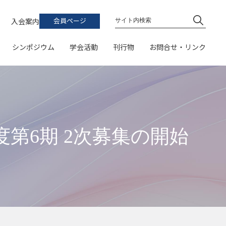
ト
学会誌
お問い合わせ
入会案内
会員ページ
論文集
連絡先・地図
シンポジウム
学会活動
刊行物
お問合せ・リンク
シンポジウム予稿集
関係団体・機関
加費支払、領収書発行など）
受賞一覧）
書籍
普及啓発イベントカレンダー
学会誌
開催案内
イベント
お問い合わせ
・論文集への投稿
風力エネルギーハンドブックQ&A
論文・ポスター発表）
論文集
プログラム
研究会
連絡先・地図
普及啓発教材リスト
シンポジウム予稿集
参加申込
表彰
関係団体・機関
（スケジュール、参加登録、参加費支払、領収書発行など）
（募集・受賞一覧）
簿
書籍
普及啓発イベントカレンダー
第6期 2次募集の開始
発表申込
学会誌・論文集への投稿
風力エネルギーハンドブックQ&A
（スケジュール、一般研究発表論文・ポスター発表）
公募
大会Webサイト
普及啓発教材リスト
（公開サイト）
ーポリシー