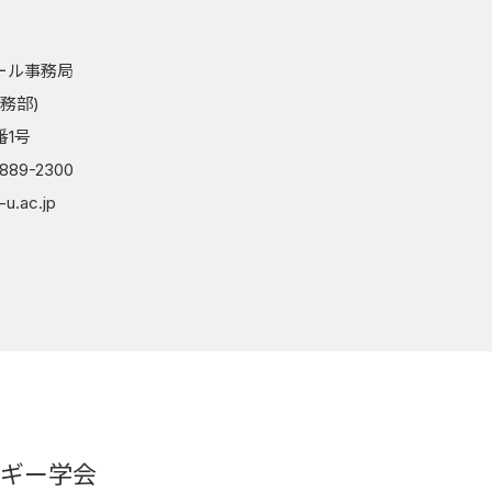
ール事務局
務部)
番1号
-889-2300
-u.ac.jp
ギー学会