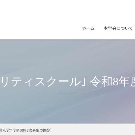
会長挨拶
開催案内
イベン
学会の概要
プログラム
研究会
ホーム
本学会について
役員名簿
参加申込
表彰
（スケジュール、参加登録、参
（募集・
団体会員名簿
会長挨拶
発表申込
学会誌
沿革
（スケジュール、一般研究発表
学会の概要
公募
大会Webサイト
学会会則
役員名簿
（公開サイト）
プライバシーポリシー
団体会員名
リティスクール｣ 令和8年度
沿革
学会会則
プライバシ
令和8年度第6期 2次募集の開始