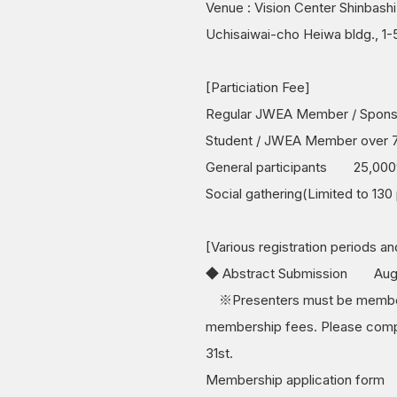
Venue : Vision Center Shinbashi
Uchisaiwai-cho Heiwa bldg., 1
[Particiation Fee]
Regular JWEA Member / Spons
Student / JWEA Member over
General participants 25,000
Social gathering(Limited to 
[Various registration periods and
◆ Abstract Submission Augu
※Presenters must be members o
membership fees. Please compl
31st.
Membership application for