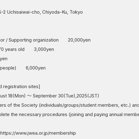
-5-2 Uchisaiwai-cho, Chiyoda-Ku, Tokyo
or / Supporting organization 20,000yen
 70 years old 3,000yen
yen
130 people) 6,000yen
 registration sites]
st 18(Mon) ～ September 30(Tue),2025(JST)
f the Society (individuals/groups/student members, etc.) and 
ete the necessary procedures (joining and paying annual member
m
https://www.jwea.or.jp/membership