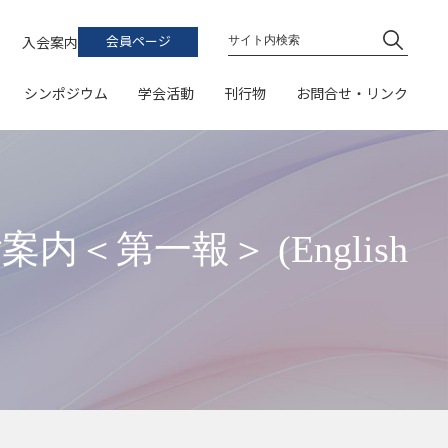
ト
学会誌
お問い合わせ
入会案内
会員ページ
論文集
連絡先・地図
シンポジウム
学会活動
刊行物
お問合せ・リンク
シンポジウム予稿集
関係団体・機関
加費支払、領収書発行など）
受賞一覧）
書籍
普及啓発イベントカレンダー
学会誌
開催案内
イベント
お問い合わせ
・論文集への投稿
風力エネルギーハンドブックQ&A
論文・ポスター発表）
論文集
プログラム
研究会
連絡先・地図
普及啓発教材リスト
シンポジウム予稿集
参加申込
表彰
関係団体・機関
第一報＞ (English
（スケジュール、参加登録、参加費支払、領収書発行など）
（募集・受賞一覧）
簿
書籍
普及啓発イベントカレンダー
発表申込
学会誌・論文集への投稿
風力エネルギーハンドブックQ&A
（スケジュール、一般研究発表論文・ポスター発表）
公募
大会Webサイト
普及啓発教材リスト
（公開サイト）
ーポリシー