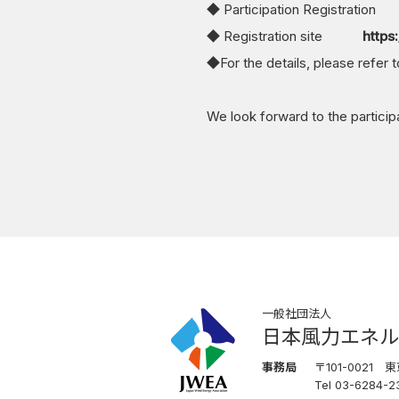
◆ Participation Registratio
◆ Registration site
https
◆For the details, please refer 
We look forward to the participat
一般社団法人
日本風力エネル
事務局
〒101-0021
Tel 03-6284-