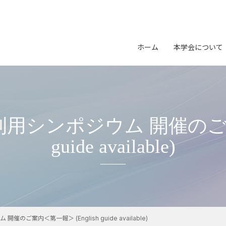
会長挨拶
開催案内
イベン
学会の概要
プログラム
研究会
ホーム
本学会について
役員名簿
参加申込
表彰
（スケジュール、参加登録、参
（募集・
団体会員名簿
会長挨拶
発表申込
学会誌
沿革
（スケジュール、一般研究発表
学会の概要
公募
大会Webサイト
学会会則
役員名簿
（公開サイト）
用シンポジウム 開催のご案内＜
プライバシーポリシー
団体会員名
guide available)
沿革
学会会則
プライバシ
ご案内＜第一報＞ (English guide available)