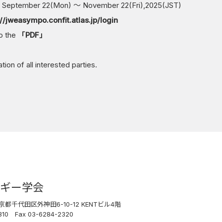
n September 22(Mon) ～ November 22(Fri),2025(JST)
://jweasympo.confit.atlas.jp/login
to the
「PDF」
ion of all interested parties.
ギー学会
 東京都千代田区外神田
6-10-12 KENTビル4階
2310
Fax 03-6284-2320