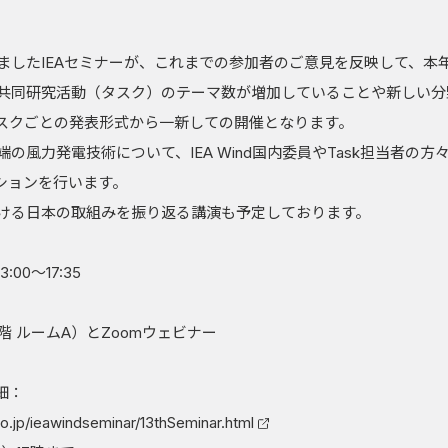
ましたIEAセミナーが、これまでの参加者のご意見を反映して、本
の国際共同研究活動（タスク）のテーマ数が増加していることや新しい
スクごとの発表形式から一新しての開催となります。
最先端の風力発電技術について、IEA Wind国内委員やTask担当者
ションを行います。
dにおける日本の取組みを振り返る講演も予定しております。
00～17:35
ルームA）とZoomウェビナー
細：
co.jp/ieawindseminar/13thSeminar.html