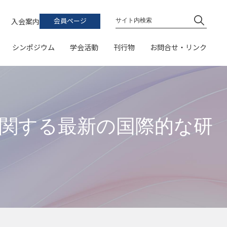
ト
学会誌
お問い合わせ
入会案内
会員ページ
論文集
連絡先・地図
シンポジウム
学会活動
刊行物
お問合せ・リンク
シンポジウム予稿集
関係団体・機関
加費支払、領収書発行など）
受賞一覧）
書籍
普及啓発イベントカレンダー
学会誌
開催案内
イベント
お問い合わせ
・論文集への投稿
風力エネルギーハンドブックQ&A
論文・ポスター発表）
論文集
プログラム
研究会
連絡先・地図
普及啓発教材リスト
シンポジウム予稿集
参加申込
表彰
関係団体・機関
発電に関する最新の国際的な研
（スケジュール、参加登録、参加費支払、領収書発行など）
（募集・受賞一覧）
簿
書籍
普及啓発イベントカレンダー
発表申込
学会誌・論文集への投稿
風力エネルギーハンドブックQ&A
（スケジュール、一般研究発表論文・ポスター発表）
公募
大会Webサイト
普及啓発教材リスト
（公開サイト）
ーポリシー