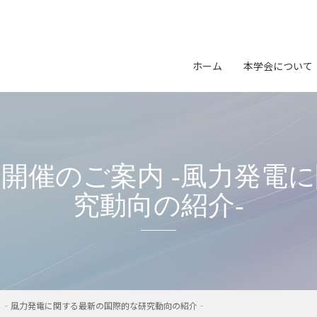
会長挨拶
開催案内
イベン
学会の概要
プログラム
研究会
ホーム
本学会について
役員名簿
参加申込
表彰
（スケジュール、参加登録、参
（募集・
団体会員名簿
会長挨拶
発表申込
学会誌
沿革
（スケジュール、一般研究発表
学会の概要
公募
大会Webサイト
学会会則
役員名簿
（公開サイト）
ミナー開催のご案内 ‐風力
プライバシーポリシー
団体会員名
究動向の紹介‐
沿革
学会会則
プライバシ
ご案内 ‐風力発電に関する最新の国際的な研究動向の紹介‐