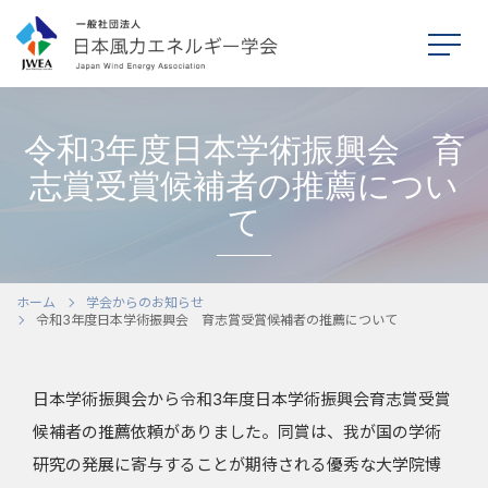
令和3年度日本学術振興会 育
志賞受賞候補者の推薦につい
て
ホーム
本学会について
ホーム
学会からのお知らせ
令和3年度日本学術振興会 育志賞受賞候補者の推薦について
シンポジウム
日本学術振興会から令和3年度日本学術振興会育志賞受賞
学会活動
候補者の推薦依頼がありました。同賞は、我が国の学術
刊行物
研究の発展に寄与することが期待される優秀な大学院博