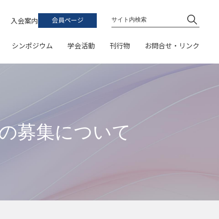
ト
学会誌
お問い合わせ
入会案内
会員ページ
論文集
連絡先・地図
シンポジウム
学会活動
刊行物
お問合せ・リンク
シンポジウム予稿集
関係団体・機関
加費支払、領収書発行など）
受賞一覧）
書籍
普及啓発イベントカレンダー
学会誌
開催案内
イベント
お問い合わせ
・論文集への投稿
風力エネルギーハンドブックQ&A
論文・ポスター発表）
論文集
プログラム
研究会
連絡先・地図
普及啓発教材リスト
シンポジウム予稿集
参加申込
表彰
関係団体・機関
（スケジュール、参加登録、参加費支払、領収書発行など）
（募集・受賞一覧）
簿
書籍
普及啓発イベントカレンダー
究の募集について
発表申込
学会誌・論文集への投稿
風力エネルギーハンドブックQ&A
（スケジュール、一般研究発表論文・ポスター発表）
公募
大会Webサイト
普及啓発教材リスト
（公開サイト）
ーポリシー