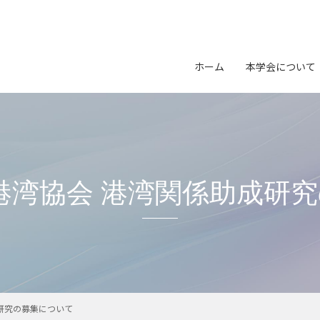
会長挨拶
開催案内
イベン
学会の概要
プログラム
研究会
ホーム
本学会について
役員名簿
参加申込
表彰
（スケジュール、参加登録、参
（募集・
団体会員名簿
会長挨拶
発表申込
学会誌
沿革
（スケジュール、一般研究発表
学会の概要
公募
大会Webサイト
学会会則
役員名簿
（公開サイト）
プライバシーポリシー
団体会員名
港湾協会 港湾関係助成研
沿革
学会会則
プライバシ
研究の募集について